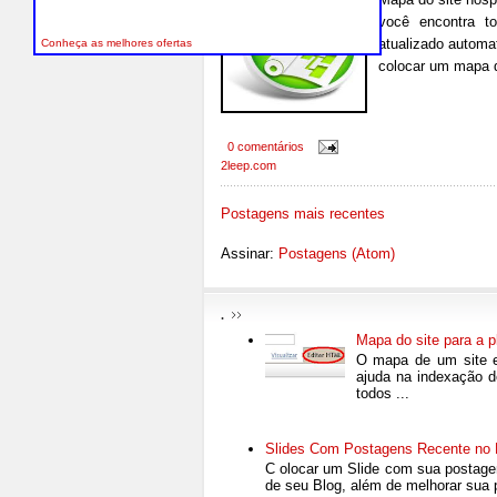
você encontra t
atualizado automa
Conheça as melhores ofertas
colocar um mapa do
0 comentários
2leep
.com
Postagens mais recentes
Assinar:
Postagens (Atom)
.
Mapa do site para a p
O mapa de um site e
ajuda na indexação 
todos ...
Slides Com Postagens Recente no B
C olocar um Slide com sua postagens
de seu Blog, além de melhorar sua 