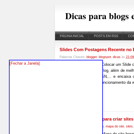
Dicas para blogs e
PÁGINA INICIAL
POSTS EM RSS
CO
Slides Com Postagens Recente no B
Palavras Chaves:
blogger
,
blogspot
,
dicas
às
21:09
[Fechar a Janela]
#fullpost{display:inline;} Colocar um Slid
visitas internas de seu Blog, além de m
GOOGLE, YAHOO, MSN,... e encaixa com
podem ser editadas. O funcionamento da w
4 comentários
2leep
.com
Mapa do Site: Dicas para criar sites
Palavras Chaves:
blogs
,
dicas
,
mapa do site
,
sites
Mapa do site hosp