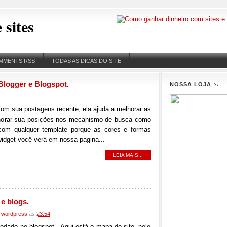
 sites
MMENTS RSS
TODAS AS DICAS DO SITE
logger e Blogspot.
NOSSA LOJA
e com sua postagens recente, ela ajuda a melhorar as
elhorar sua posições nos mecanismo de busca como
 qualquer template porque as cores e formas
idget você verá em nossa pagina...
LEIA MAIS...
 e blogs.
,
wordpress
às
23:54
edado no blogspot. Aqui está o mapa do site, nele