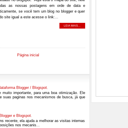
odas as nossas postagens em orde de data e
ticamente, se você tem um blog no blogger e quer
 site igual a este acesse o link:...
LEIA MAIS...
Página inicial
lataforma Blogger / Blogspot.
 muito importante, para uma boa otimização. Ele
de suas paginas nos mecanismos de busca, já que
logger e Blogspot.
 recente, ela ajuda a melhorar as visitas internas
posições nos mecanis...